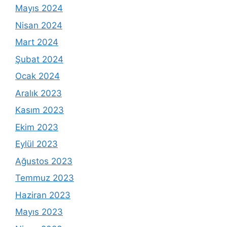
Mayıs 2024
Nisan 2024
Mart 2024
Şubat 2024
Ocak 2024
Aralık 2023
Kasım 2023
Ekim 2023
Eylül 2023
Ağustos 2023
Temmuz 2023
Haziran 2023
Mayıs 2023