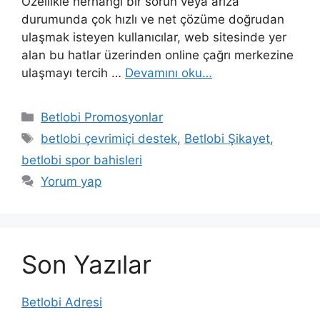
Özellikle herhangi bir sorun veya arıza
durumunda çok hızlı ve net çözüme doğrudan
ulaşmak isteyen kullanıcılar, web sitesinde yer
alan bu hatlar üzerinden online çağrı merkezine
ulaşmayı tercih …
Devamını oku…
Kategoriler
Betlobi Promosyonlar
Etiketler
betlobi çevrimiçi destek
,
Betlobi Şikayet
,
betlobi spor bahisleri
Yorum yap
Son Yazılar
Betlobi Adresi