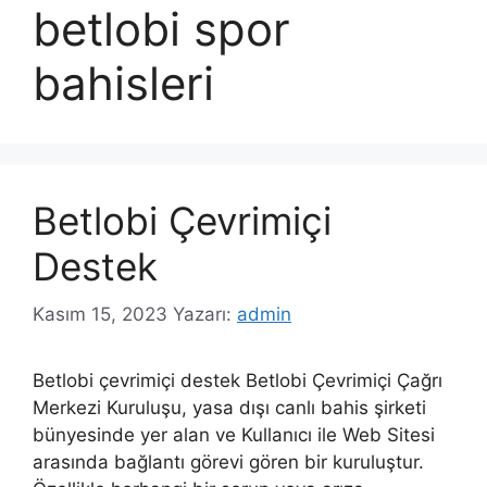
betlobi spor
bahisleri
Betlobi Çevrimiçi
Destek
Kasım 15, 2023
Yazarı:
admin
Betlobi çevrimiçi destek Betlobi Çevrimiçi Çağrı
Merkezi Kuruluşu, yasa dışı canlı bahis şirketi
bünyesinde yer alan ve Kullanıcı ile Web Sitesi
arasında bağlantı görevi gören bir kuruluştur.