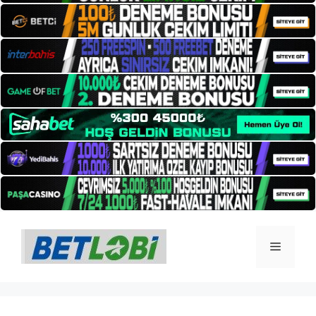
İçeriğe
atla
Menü