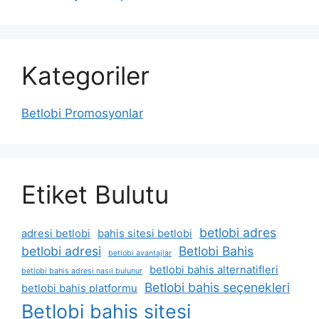
Kategoriler
Betlobi Promosyonlar
Etiket Bulutu
betlobi adres
adresi betlobi
bahis sitesi betlobi
betlobi adresi
Betlobi Bahis
betlobi avantajlar
betlobi bahis alternatifleri
betlobi bahis adresi nasıl bulunur
Betlobi bahis seçenekleri
betlobi bahis platformu
Betlobi bahis sitesi