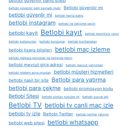
betlobi güvenilir bahis sitesi
Betlobi güvenilir mi
betlobi güvenilir gelir kaynağı mıdır
betlobi güvenlir mi
betlobi harita bahis
betlobi instagram
betlobi i̇le i̇letişime geçin
Betlobi kayıt
betlobi kayit
betlobi kesintisiz yayın
betlobi kullanıcıları
betlobi kuruluşlar
betlobi kısıtlamaları
betlobi maç izleme
betlobi lisans bilgileri
betlobi mağaza personeli i̇le i̇letişime geçin
betlobi mevcut giriş adresi
betlobi mevcut yatırımları
betlobi müşteri hizmetleri
betlobi modern asya oyunları
Betlobi para yatırma
betlobi nasil bir site
betlobi para çekme
betlobi promosyon kodu
Betlobi Sitesi
betlobi slotları popüler mi
betlobi sosyal ağı
Betlobi TV
betlobi tv canli maç izle
betlobi tv izle
Betlobi Twitter
betlobi twitter yatırımı
betlobi whatsapp
betlobi web sitesi