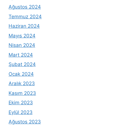
Ağustos 2024
Temmuz 2024
Haziran 2024
Mayıs 2024
Nisan 2024
Mart 2024
Şubat 2024
Ocak 2024
Aralık 2023
Kasım 2023
Ekim 2023
Eylül 2023
Ağustos 2023