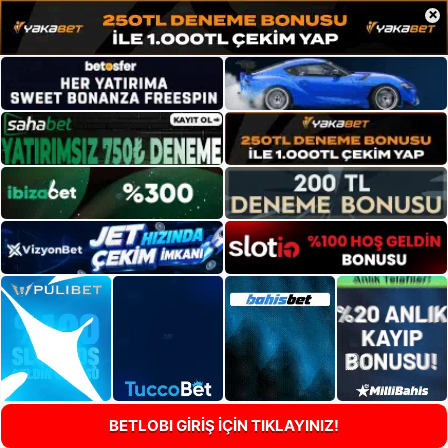
×
BETLOBI GİRİŞ İÇİN TIKLAYINIZ!