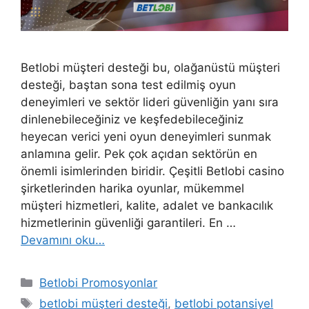
Betlobi müşteri desteği bu, olağanüstü müşteri
desteği, baştan sona test edilmiş oyun
deneyimleri ve sektör lideri güvenliğin yanı sıra
dinlenebileceğiniz ve keşfedebileceğiniz
heyecan verici yeni oyun deneyimleri sunmak
anlamına gelir. Pek çok açıdan sektörün en
önemli isimlerinden biridir. Çeşitli Betlobi casino
şirketlerinden harika oyunlar, mükemmel
müşteri hizmetleri, kalite, adalet ve bankacılık
hizmetlerinin güvenliği garantileri. En …
Devamını oku…
Kategoriler
Betlobi Promosyonlar
Etiketler
betlobi müşteri desteği
,
betlobi potansiyel