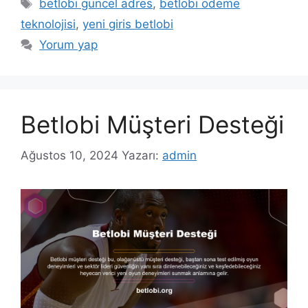
Etiketler
betlobi güncel adres
,
betlobi ödeme
teknolojisi
,
yeni giris betlobi
Yorum yap
Betlobi Müşteri Desteği
Ağustos 10, 2024
Yazarı:
admin