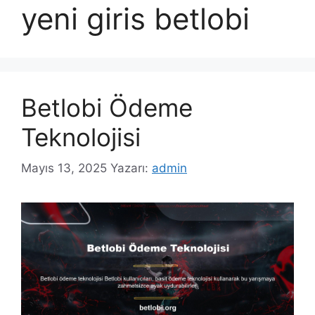
yeni giris betlobi
Betlobi Ödeme
Teknolojisi
Mayıs 13, 2025
Yazarı:
admin