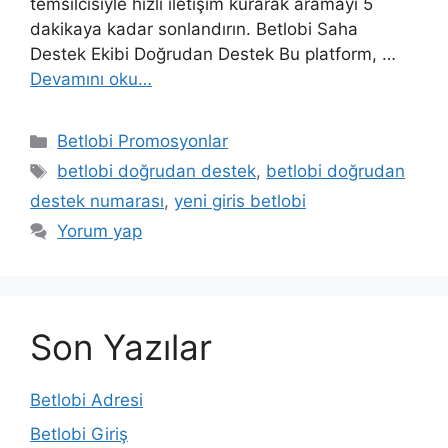
temsilcisiyle hızlı iletişim kurarak aramayı 5
dakikaya kadar sonlandırın. Betlobi Saha
Destek Ekibi Doğrudan Destek Bu platform, …
Devamını oku…
Kategoriler
Betlobi Promosyonlar
Etiketler
betlobi doğrudan destek
,
betlobi doğrudan
destek numarası
,
yeni giris betlobi
Yorum yap
Son Yazılar
Betlobi Adresi
Betlobi Giriş