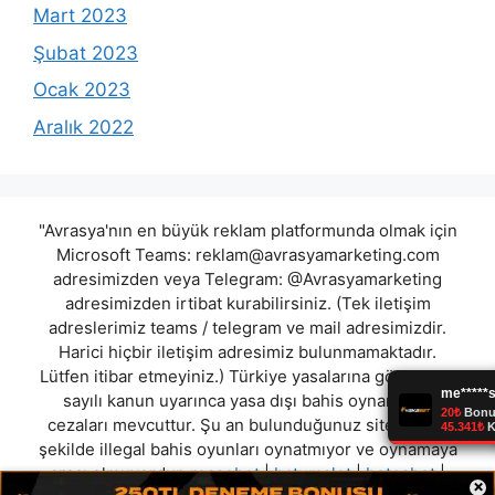
Mart 2023
Şubat 2023
Ocak 2023
Aralık 2022
"Avrasya'nın en büyük reklam platformunda olmak için
Microsoft Teams:
reklam@avrasyamarketing.com
adresimizden veya Telegram: @Avrasyamarketing
adresimizden irtibat kurabilirsiniz. (Tek iletişim
adreslerimiz teams / telegram ve mail adresimizdir.
Harici hiçbir iletişim adresimiz bulunmamaktadır.
Lütfen itibar etmeyiniz.) Türkiye yasalarına göre 7258
sayılı kanun uyarınca yasa dışı bahis oynamanın
cezaları mevcuttur. Şu an bulunduğunuz site hiç bir
şekilde illegal bahis oyunları oynatmıyor ve oynamaya
aracı olmuyordur.
rossobet
|
batumslot
|
betesbet
|
×