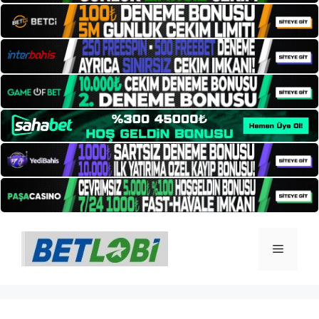
İçeriğe
atla
Menü