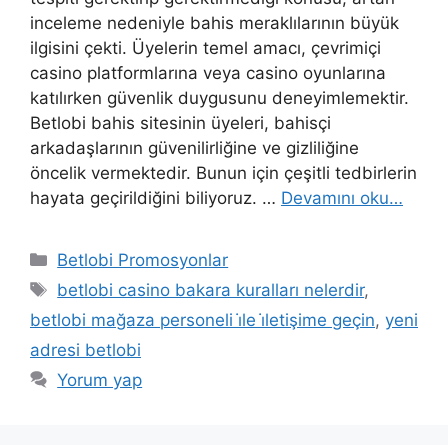
inceleme nedeniyle bahis meraklılarının büyük
ilgisini çekti. Üyelerin temel amacı, çevrimiçi
casino platformlarına veya casino oyunlarına
katılırken güvenlik duygusunu deneyimlemektir.
Betlobi bahis sitesinin üyeleri, bahisçi
arkadaşlarının güvenilirliğine ve gizliliğine
öncelik vermektedir. Bunun için çeşitli tedbirlerin
hayata geçirildiğini biliyoruz. …
Devamını oku…
Kategoriler
Betlobi Promosyonlar
Etiketler
betlobi casino bakara kuralları nelerdir
,
betlobi mağaza personeli i̇le i̇letişime geçin
,
yeni
adresi betlobi
Yorum yap