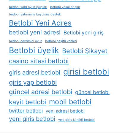
betlobi wild oyun i̇puçları
betlobi yasal erişim
betlobi yatırımına koşulsuz destek
Betlobi Yeni Adres
betlobi yeni adresi
Betlobi yeni giriş
betlobi çevrimiçi oyun
betlobi çeşitli yönleri
Betlobi üyelik
Betlobi Şikayet
casino sitesi betlobi
girisi betlobi
giris adresi betlobi
giris yap betlobi
güncel adresi betlobi
güncel betlobi
mobil betlobi
kayit betlobi
twitter betlobi
yeni adresi betlobi
yeni giris betlobi
yeni giriş kimliği betlobi