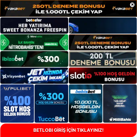
×
BETLOBI GİRİŞ İÇİN TIKLAYINIZ!