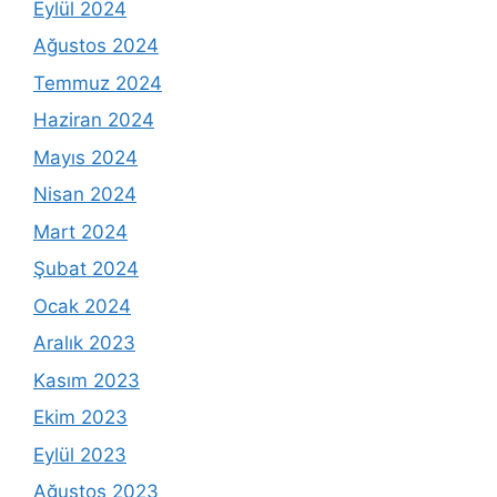
Eylül 2024
Ağustos 2024
Temmuz 2024
Haziran 2024
Mayıs 2024
Nisan 2024
Mart 2024
Şubat 2024
Ocak 2024
Aralık 2023
Kasım 2023
Ekim 2023
Eylül 2023
Ağustos 2023