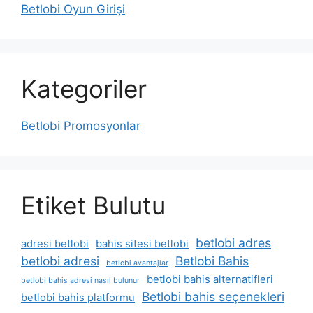
Betlobi Oyun Girişi
Kategoriler
Betlobi Promosyonlar
Etiket Bulutu
betlobi adres
adresi betlobi
bahis sitesi betlobi
betlobi adresi
Betlobi Bahis
betlobi avantajlar
betlobi bahis alternatifleri
betlobi bahis adresi nasıl bulunur
Betlobi bahis seçenekleri
betlobi bahis platformu