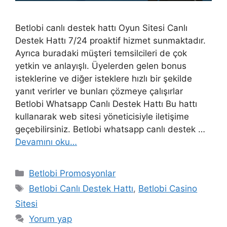
Betlobi canlı destek hattı Oyun Sitesi Canlı
Destek Hattı 7/24 proaktif hizmet sunmaktadır.
Ayrıca buradaki müşteri temsilcileri de çok
yetkin ve anlayışlı. Üyelerden gelen bonus
isteklerine ve diğer isteklere hızlı bir şekilde
yanıt verirler ve bunları çözmeye çalışırlar
Betlobi Whatsapp Canlı Destek Hattı Bu hattı
kullanarak web sitesi yöneticisiyle iletişime
geçebilirsiniz. Betlobi whatsapp canlı destek …
Devamını oku…
Kategoriler
Betlobi Promosyonlar
Etiketler
Betlobi Canlı Destek Hattı
,
Betlobi Casino
Sitesi
Yorum yap