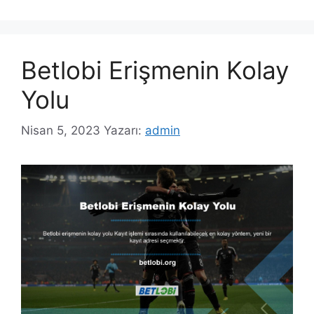
Betlobi Erişmenin Kolay
Yolu
Nisan 5, 2023
Yazarı:
admin