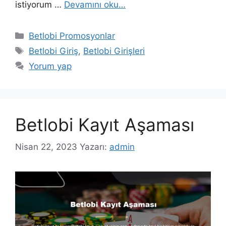
istiyorum …
Devamını oku…
Kategoriler
Betlobi Promosyonlar
Etiketler
Betlobi Giriş
,
Betlobi Girişleri
Yorum yap
Betlobi Kayıt Aşaması
Nisan 22, 2023
Yazarı:
admin