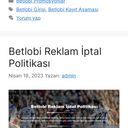
Betlobi Promosyonlar
Etiketler
Betlobi Girişi
,
Betlobi Kayıt Aşaması
Yorum yap
Betlobi Reklam İptal
Politikası
Nisan 19, 2023
Yazarı:
admin