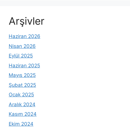
Arşivler
Haziran 2026
Nisan 2026
Eylül 2025
Haziran 2025
Mayıs 2025
Şubat 2025
Ocak 2025
Aralık 2024
Kasım 2024
Ekim 2024