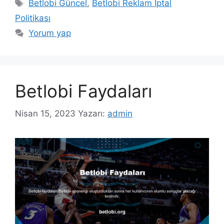
Etiketler
Betlobi Güncel
,
Betlobi Reklam İptal
Politikası
Yorum yap
Betlobi Faydaları
Nisan 15, 2023
Yazarı:
admin