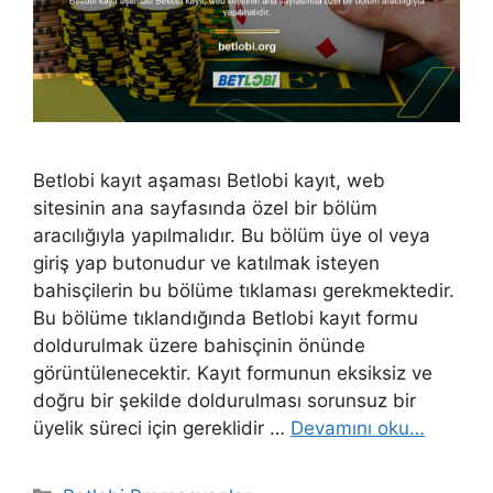
Betlobi kayıt aşaması Betlobi kayıt, web
sitesinin ana sayfasında özel bir bölüm
aracılığıyla yapılmalıdır. Bu bölüm üye ol veya
giriş yap butonudur ve katılmak isteyen
bahisçilerin bu bölüme tıklaması gerekmektedir.
Bu bölüme tıklandığında Betlobi kayıt formu
doldurulmak üzere bahisçinin önünde
görüntülenecektir. Kayıt formunun eksiksiz ve
doğru bir şekilde doldurulması sorunsuz bir
üyelik süreci için gereklidir …
Devamını oku…
Kategoriler