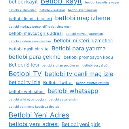
Betlobi kayıt
betlobi kayit
betlobi kesintisiz yayın
betlobi kullanıcıları
betlobi kuruluşlar
betlobi kısıtlamaları
betlobi maç izleme
betlobi lisans bilgileri
betlobi mağaza personeli i̇le i̇letişime geçin
betlobi mevcut giriş adresi
betlobi mevcut yatırımları
betlobi müşteri hizmetleri
betlobi modern asya oyunları
Betlobi para yatırma
betlobi nasil bir site
betlobi para çekme
betlobi promosyon kodu
Betlobi Sitesi
betlobi slotları popüler mi
betlobi sosyal ağı
Betlobi TV
betlobi tv canli maç izle
betlobi tv izle
Betlobi Twitter
betlobi twitter yatırımı
betlobi whatsapp
betlobi web sitesi
betlobi wild oyun i̇puçları
betlobi yasal erişim
betlobi yatırımına koşulsuz destek
Betlobi Yeni Adres
betlobi yeni adresi
Betlobi yeni giriş