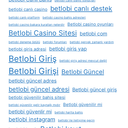
betlobi canlı bahis sonuçları
betlobi canlı destek
betlobi canlı casino
betlobi canlı platform
betlobi casino bahis adresleri
Betlobi casino oyunları
betlobi casino bakara kuralları nelerdir
Betlobi Casino Sitesi
betlobi com
betlobi deneme ödülü
betlobi forumları
betlobi gerçek zamanlı yardım
betlobi giris yap
betlobi giris adresi
Betlobi Giriş
betlobi giriş adresi mevcut değil
Betlobi Girişi
Betlobi Güncel
betlobi güncel adres
betlobi güncel adresi
Betlobi güncel giriş
betlobi güvenilir bahis sitesi
Betlobi güvenilir mi
betlobi güvenilir gelir kaynağı mıdır
betlobi güvenlir mi
betlobi harita bahis
betlobi instagram
betlobi i̇le i̇letişime geçin