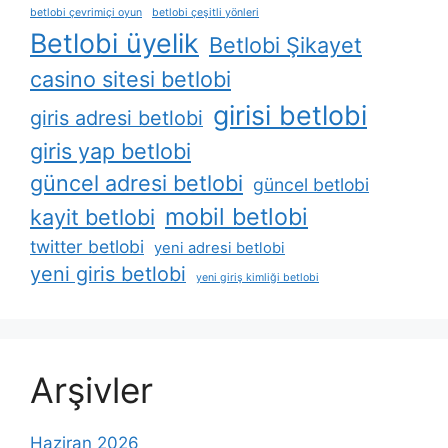
betlobi çevrimiçi oyun
betlobi çeşitli yönleri
Betlobi üyelik
Betlobi Şikayet
casino sitesi betlobi
girisi betlobi
giris adresi betlobi
giris yap betlobi
güncel adresi betlobi
güncel betlobi
mobil betlobi
kayit betlobi
twitter betlobi
yeni adresi betlobi
yeni giris betlobi
yeni giriş kimliği betlobi
Arşivler
Haziran 2026