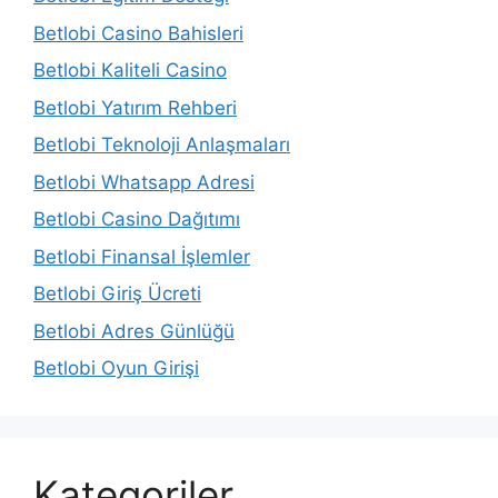
Betlobi Casino Bahisleri
Betlobi Kaliteli Casino
Betlobi Yatırım Rehberi
Betlobi Teknoloji Anlaşmaları
Betlobi Whatsapp Adresi
Betlobi Casino Dağıtımı
Betlobi Finansal İşlemler
Betlobi Giriş Ücreti
Betlobi Adres Günlüğü
Betlobi Oyun Girişi
Kategoriler