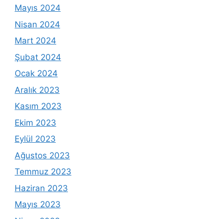
Mayıs 2024
Nisan 2024
Mart 2024
Şubat 2024
Ocak 2024
Aralık 2023
Kasım 2023
Ekim 2023
Eylül 2023
Ağustos 2023
Temmuz 2023
Haziran 2023
Mayıs 2023