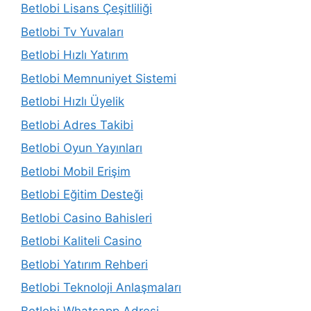
Betlobi Lisans Çeşitliliği
Betlobi Tv Yuvaları
Betlobi Hızlı Yatırım
Betlobi Memnuniyet Sistemi
Betlobi Hızlı Üyelik
Betlobi Adres Takibi
Betlobi Oyun Yayınları
Betlobi Mobil Erişim
Betlobi Eğitim Desteği
Betlobi Casino Bahisleri
Betlobi Kaliteli Casino
Betlobi Yatırım Rehberi
Betlobi Teknoloji Anlaşmaları
Betlobi Whatsapp Adresi