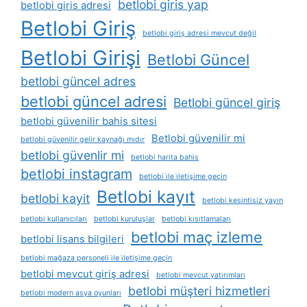
betlobi giris yap
betlobi giris adresi
Betlobi Giriş
betlobi giriş adresi mevcut değil
Betlobi Girişi
Betlobi Güncel
betlobi güncel adres
betlobi güncel adresi
Betlobi güncel giriş
betlobi güvenilir bahis sitesi
Betlobi güvenilir mi
betlobi güvenilir gelir kaynağı mıdır
betlobi güvenlir mi
betlobi harita bahis
betlobi instagram
betlobi i̇le i̇letişime geçin
Betlobi kayıt
betlobi kayit
betlobi kesintisiz yayın
betlobi kullanıcıları
betlobi kuruluşlar
betlobi kısıtlamaları
betlobi maç izleme
betlobi lisans bilgileri
betlobi mağaza personeli i̇le i̇letişime geçin
betlobi mevcut giriş adresi
betlobi mevcut yatırımları
betlobi müşteri hizmetleri
betlobi modern asya oyunları