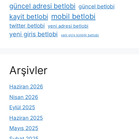
güncel adresi betlobi
güncel betlobi
mobil betlobi
kayit betlobi
twitter betlobi
yeni adresi betlobi
yeni giris betlobi
yeni giriş kimliği betlobi
Arşivler
Haziran 2026
Nisan 2026
Eylül 2025
Haziran 2025
Mayıs 2025
Şubat 2025