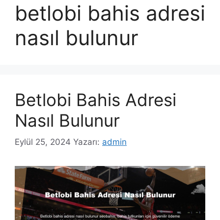
betlobi bahis adresi
nasıl bulunur
Betlobi Bahis Adresi
Nasıl Bulunur
Eylül 25, 2024
Yazarı:
admin