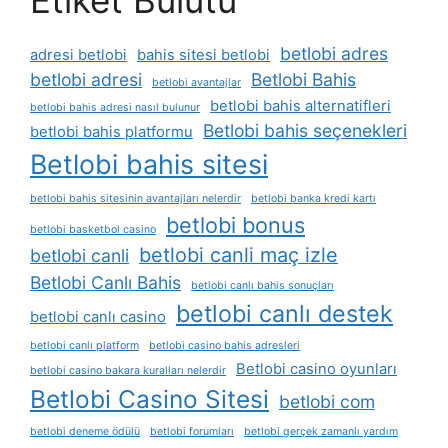
Etiket Bulutu
betlobi adres
adresi betlobi
bahis sitesi betlobi
betlobi adresi
Betlobi Bahis
betlobi avantajlar
betlobi bahis alternatifleri
betlobi bahis adresi nasıl bulunur
Betlobi bahis seçenekleri
betlobi bahis platformu
Betlobi bahis sitesi
betlobi bahis sitesinin avantajları nelerdir
betlobi banka kredi kartı
betlobi bonus
betlobi basketbol casino
betlobi canli maç izle
betlobi canli
Betlobi Canlı Bahis
betlobi canlı bahis sonuçları
betlobi canlı destek
betlobi canlı casino
betlobi canlı platform
betlobi casino bahis adresleri
Betlobi casino oyunları
betlobi casino bakara kuralları nelerdir
Betlobi Casino Sitesi
betlobi com
betlobi deneme ödülü
betlobi forumları
betlobi gerçek zamanlı yardım