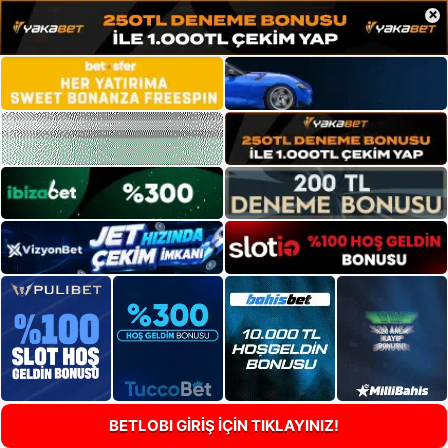
×
BETLOBI GİRİŞ İÇİN TIKLAYINIZ!