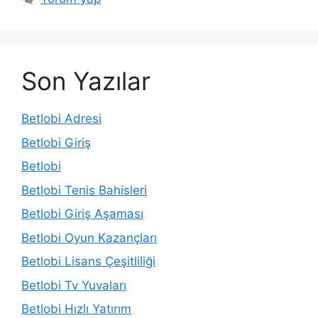
Son Yazılar
Betlobi Adresi
Betlobi Giriş
Betlobi
Betlobi Tenis Bahisleri
Betlobi Giriş Aşaması
Betlobi Oyun Kazançları
Betlobi Lisans Çeşitliliği
Betlobi Tv Yuvaları
Betlobi Hızlı Yatırım