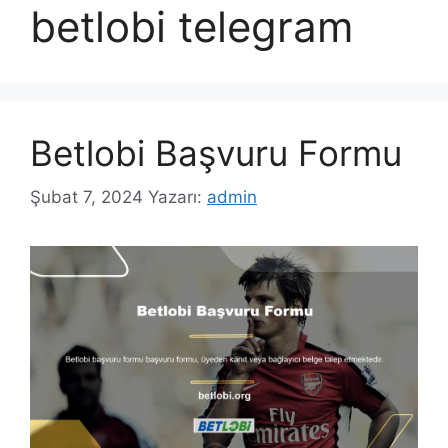
betlobi telegram
Betlobi Başvuru Formu
Şubat 7, 2024
Yazarı:
admin