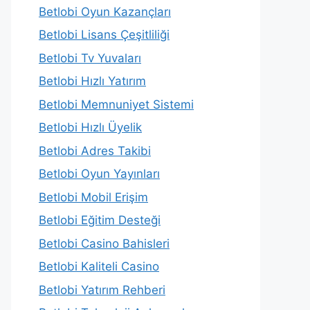
Betlobi Oyun Kazançları
Betlobi Lisans Çeşitliliği
Betlobi Tv Yuvaları
Betlobi Hızlı Yatırım
Betlobi Memnuniyet Sistemi
Betlobi Hızlı Üyelik
Betlobi Adres Takibi
Betlobi Oyun Yayınları
Betlobi Mobil Erişim
Betlobi Eğitim Desteği
Betlobi Casino Bahisleri
Betlobi Kaliteli Casino
Betlobi Yatırım Rehberi