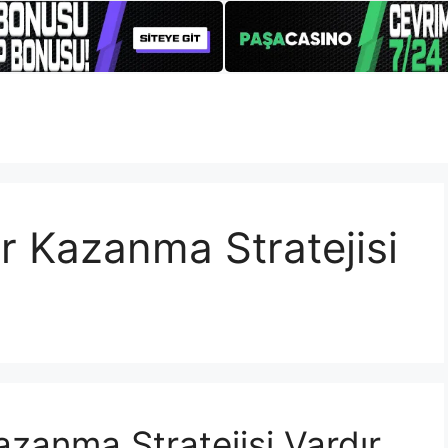
ir Kazanma Stratejisi
azanma Stratejisi Vardır