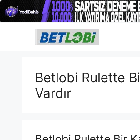
İçeriğe
atla
Betlobi Rulette B
Vardır
Betlobi Rulette Bir K