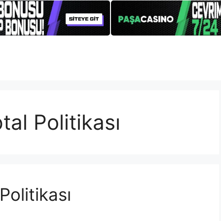
tal Politikası
Politikası