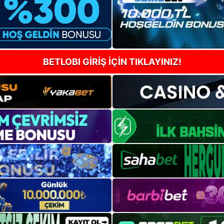
BETLOBI GİRİŞ İÇİN TIKLAYINIZ!