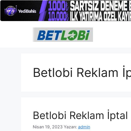
İçeriğe
atla
Betlobi Reklam İp
Betlobi Reklam İptal 
Nisan 19, 2023
Yazarı:
admin