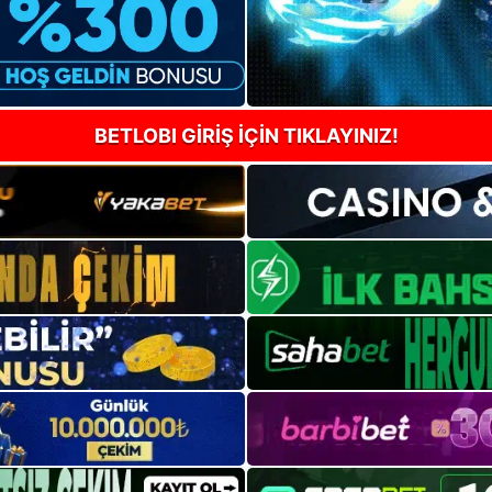
BETLOBI GİRİŞ İÇİN TIKLAYINIZ!