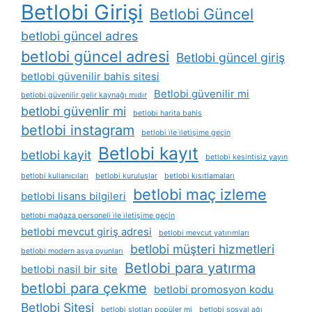
Betlobi Girişi
Betlobi Güncel
betlobi güncel adres
betlobi güncel adresi
Betlobi güncel giriş
betlobi güvenilir bahis sitesi
Betlobi güvenilir mi
betlobi güvenilir gelir kaynağı mıdır
betlobi güvenlir mi
betlobi harita bahis
betlobi instagram
betlobi i̇le i̇letişime geçin
Betlobi kayıt
betlobi kayit
betlobi kesintisiz yayın
betlobi kullanıcıları
betlobi kuruluşlar
betlobi kısıtlamaları
betlobi maç izleme
betlobi lisans bilgileri
betlobi mağaza personeli i̇le i̇letişime geçin
betlobi mevcut giriş adresi
betlobi mevcut yatırımları
betlobi müşteri hizmetleri
betlobi modern asya oyunları
Betlobi para yatırma
betlobi nasil bir site
betlobi para çekme
betlobi promosyon kodu
Betlobi Sitesi
betlobi slotları popüler mi
betlobi sosyal ağı