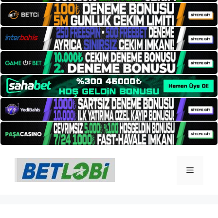
İçeriğe
atla
Menü