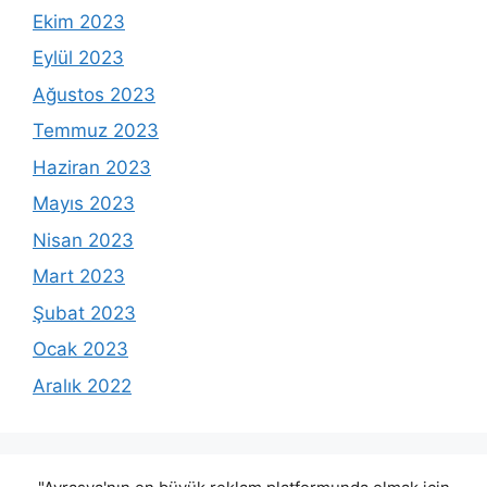
Ekim 2023
Eylül 2023
Ağustos 2023
Temmuz 2023
Haziran 2023
Mayıs 2023
Nisan 2023
Mart 2023
Şubat 2023
Ocak 2023
Aralık 2022