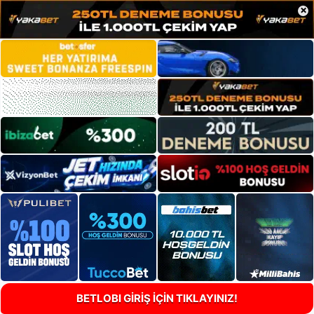
×
BETLOBI GİRİŞ İÇİN TIKLAYINIZ!