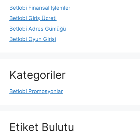
Betlobi Finansal İşlemler
Betlobi Giriş Ücreti
Betlobi Adres Günlüğü
Betlobi Oyun Girişi
Kategoriler
Betlobi Promosyonlar
Etiket Bulutu