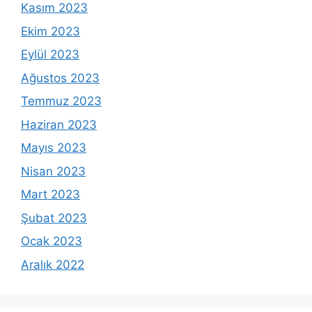
Kasım 2023
Ekim 2023
Eylül 2023
Ağustos 2023
Temmuz 2023
Haziran 2023
Mayıs 2023
Nisan 2023
Mart 2023
Şubat 2023
Ocak 2023
Aralık 2022