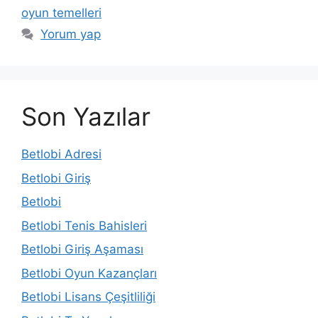
oyun temelleri
Yorum yap
Son Yazılar
Betlobi Adresi
Betlobi Giriş
Betlobi
Betlobi Tenis Bahisleri
Betlobi Giriş Aşaması
Betlobi Oyun Kazançları
Betlobi Lisans Çeşitliliği