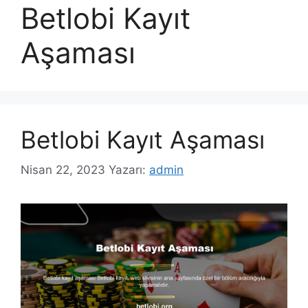
Betlobi Kayıt
Aşaması
Betlobi Kayıt Aşaması
Nisan 22, 2023
Yazarı:
admin