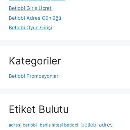
Betlobi Giriş Ücreti
Betlobi Adres Günlüğü
Betlobi Oyun Girişi
Kategoriler
Betlobi Promosyonlar
Etiket Bulutu
betlobi adres
adresi betlobi
bahis sitesi betlobi