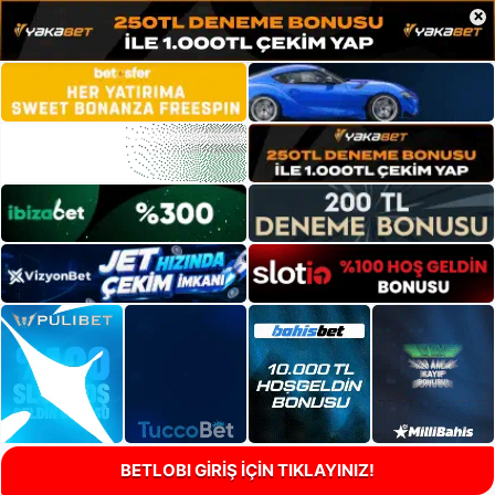
×
BETLOBI GİRİŞ İÇİN TIKLAYINIZ!