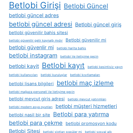
Betlobi Girişi
Betlobi Güncel
betlobi güncel adres
betlobi güncel adresi
Betlobi güncel giriş
betlobi güvenilir bahis sitesi
Betlobi güvenilir mi
betlobi güvenilir gelir kaynağı mıdır
betlobi güvenlir mi
betlobi harita bahis
betlobi instagram
betlobi i̇le i̇letişime geçin
Betlobi kayıt
betlobi kayit
betlobi kesintisiz yayın
betlobi kullanıcıları
betlobi kuruluşlar
betlobi kısıtlamaları
betlobi maç izleme
betlobi lisans bilgileri
betlobi mağaza personeli i̇le i̇letişime geçin
betlobi mevcut giriş adresi
betlobi mevcut yatırımları
betlobi müşteri hizmetleri
betlobi modern asya oyunları
Betlobi para yatırma
betlobi nasil bir site
betlobi para çekme
betlobi promosyon kodu
Betlobi Sitesi
betlobi slotları popüler mi
betlobi sosyal ağı