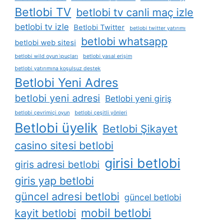
Betlobi TV
betlobi tv canli maç izle
betlobi tv izle
Betlobi Twitter
betlobi twitter yatırımı
betlobi whatsapp
betlobi web sitesi
betlobi wild oyun i̇puçları
betlobi yasal erişim
betlobi yatırımına koşulsuz destek
Betlobi Yeni Adres
betlobi yeni adresi
Betlobi yeni giriş
betlobi çevrimiçi oyun
betlobi çeşitli yönleri
Betlobi üyelik
Betlobi Şikayet
casino sitesi betlobi
girisi betlobi
giris adresi betlobi
giris yap betlobi
güncel adresi betlobi
güncel betlobi
mobil betlobi
kayit betlobi