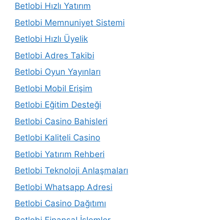
Betlobi Hızlı Yatırım
Betlobi Memnuniyet Sistemi
Betlobi Hızlı Üyelik
Betlobi Adres Takibi
Betlobi Oyun Yayınları
Betlobi Mobil Erişim
Betlobi Eğitim Desteği
Betlobi Casino Bahisleri
Betlobi Kaliteli Casino
Betlobi Yatırım Rehberi
Betlobi Teknoloji Anlaşmaları
Betlobi Whatsapp Adresi
Betlobi Casino Dağıtımı
Betlobi Finansal İşlemler