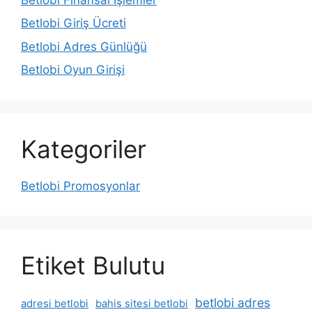
Betlobi Giriş Ücreti
Betlobi Adres Günlüğü
Betlobi Oyun Girişi
Kategoriler
Betlobi Promosyonlar
Etiket Bulutu
betlobi adres
adresi betlobi
bahis sitesi betlobi