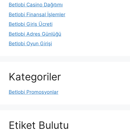
Betlobi Casino Dağıtımı
Betlobi Finansal İşlemler
Betlobi Giriş Ücreti
Betlobi Adres Günlüğü
Betlobi Oyun Girişi
Kategoriler
Betlobi Promosyonlar
Etiket Bulutu