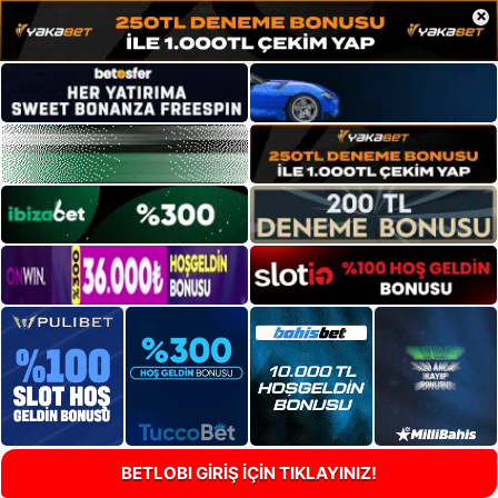
×
BETLOBI GİRİŞ İÇİN TIKLAYINIZ!