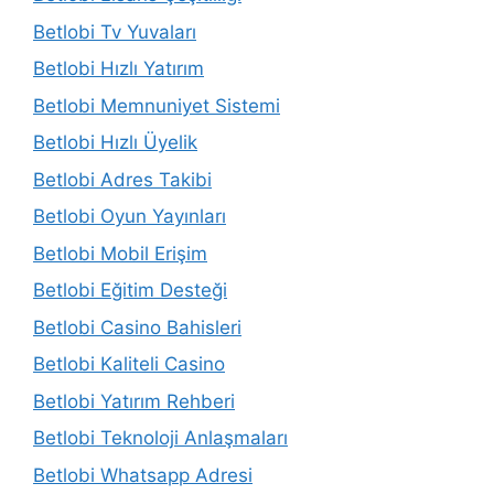
Betlobi Tv Yuvaları
Betlobi Hızlı Yatırım
Betlobi Memnuniyet Sistemi
Betlobi Hızlı Üyelik
Betlobi Adres Takibi
Betlobi Oyun Yayınları
Betlobi Mobil Erişim
Betlobi Eğitim Desteği
Betlobi Casino Bahisleri
Betlobi Kaliteli Casino
Betlobi Yatırım Rehberi
Betlobi Teknoloji Anlaşmaları
Betlobi Whatsapp Adresi