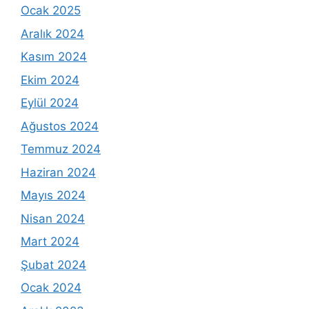
Ocak 2025
Aralık 2024
Kasım 2024
Ekim 2024
Eylül 2024
Ağustos 2024
Temmuz 2024
Haziran 2024
Mayıs 2024
Nisan 2024
Mart 2024
Şubat 2024
Ocak 2024