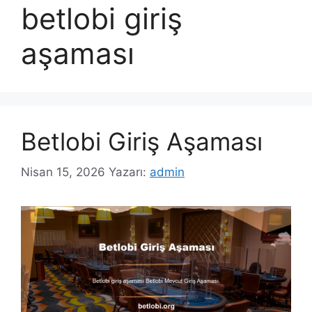
betlobi giriş
aşaması
Betlobi Giriş Aşaması
Nisan 15, 2026
Yazarı:
admin