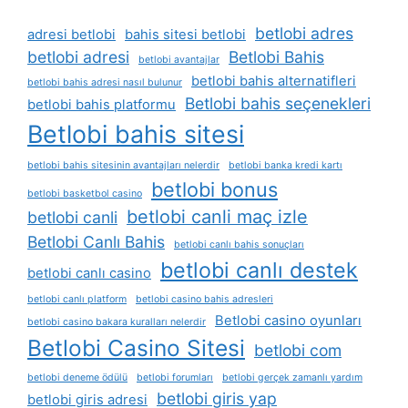
betlobi adres
adresi betlobi
bahis sitesi betlobi
betlobi adresi
Betlobi Bahis
betlobi avantajlar
betlobi bahis alternatifleri
betlobi bahis adresi nasıl bulunur
Betlobi bahis seçenekleri
betlobi bahis platformu
Betlobi bahis sitesi
betlobi bahis sitesinin avantajları nelerdir
betlobi banka kredi kartı
betlobi bonus
betlobi basketbol casino
betlobi canli maç izle
betlobi canli
Betlobi Canlı Bahis
betlobi canlı bahis sonuçları
betlobi canlı destek
betlobi canlı casino
betlobi canlı platform
betlobi casino bahis adresleri
Betlobi casino oyunları
betlobi casino bakara kuralları nelerdir
Betlobi Casino Sitesi
betlobi com
betlobi deneme ödülü
betlobi forumları
betlobi gerçek zamanlı yardım
betlobi giris yap
betlobi giris adresi