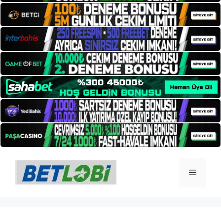
İçeriğe
atla
Menü