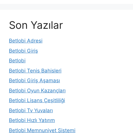
Son Yazılar
Betlobi Adresi
Betlobi Giriş
Betlobi
Betlobi Tenis Bahisleri
Betlobi Giriş Aşaması
Betlobi Oyun Kazançları
Betlobi Lisans Çeşitliliği
Betlobi Tv Yuvaları
Betlobi Hızlı Yatırım
Betlobi Memnuniyet Sistemi