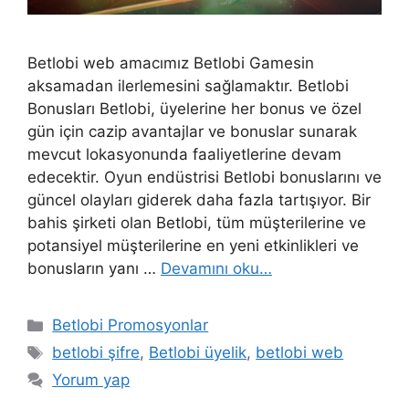
Betlobi web amacımız Betlobi Gamesin
aksamadan ilerlemesini sağlamaktır. Betlobi
Bonusları Betlobi, üyelerine her bonus ve özel
gün için cazip avantajlar ve bonuslar sunarak
mevcut lokasyonunda faaliyetlerine devam
edecektir. Oyun endüstrisi Betlobi bonuslarını ve
güncel olayları giderek daha fazla tartışıyor. Bir
bahis şirketi olan Betlobi, tüm müşterilerine ve
potansiyel müşterilerine en yeni etkinlikleri ve
bonusların yanı …
Devamını oku…
Kategoriler
Betlobi Promosyonlar
Etiketler
betlobi şifre
,
Betlobi üyelik
,
betlobi web
Yorum yap