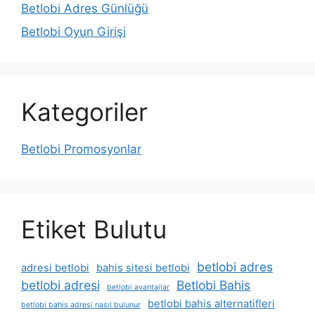
Betlobi Adres Günlüğü
Betlobi Oyun Girişi
Kategoriler
Betlobi Promosyonlar
Etiket Bulutu
betlobi adres
adresi betlobi
bahis sitesi betlobi
betlobi adresi
Betlobi Bahis
betlobi avantajlar
betlobi bahis alternatifleri
betlobi bahis adresi nasıl bulunur