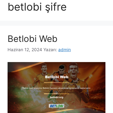
betlobi şifre
Betlobi Web
Haziran 12, 2024
Yazarı:
admin