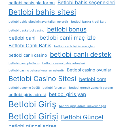
Betlobi bahis seçenekleri
betlobi bahis platformu
Betlobi bahis sitesi
betlobi bahis sitesinin avantajları nelerdir
betlobi banka kredi kartı
betlobi bonus
betlobi basketbol casino
betlobi canli maç izle
betlobi canli
Betlobi Canlı Bahis
betlobi canlı bahis sonuçları
betlobi canlı destek
betlobi canlı casino
betlobi canlı platform
betlobi casino bahis adresleri
Betlobi casino oyunları
betlobi casino bakara kuralları nelerdir
Betlobi Casino Sitesi
betlobi com
betlobi deneme ödülü
betlobi forumları
betlobi gerçek zamanlı yardım
betlobi giris yap
betlobi giris adresi
Betlobi Giriş
betlobi giriş adresi mevcut değil
Betlobi Girişi
Betlobi Güncel
betlobi güncel adres