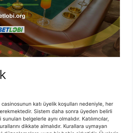
ik
iş casinosunun katı üyelik koşulları nedeniyle, her
erekmektedir. Sistem daha sonra üyeden belirli
eri sunulan belgelerle aynı olmalıdır. Katılımcılar,
rallarını dikkate almalıdır. Kurallara uymayan