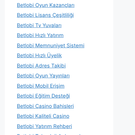
Betlobi Oyun Kazançları
Betlobi Lisans Çeşitliliği
Betlobi Tv Yuvaları
Betlobi Hızlı Yatırım
Betlobi Memnuniyet Sistemi
Betlobi Hızlı Üyelik
Betlobi Adres Takibi
Betlobi Oyun Yayınları
Betlobi Mobil Erişim
Betlobi Eğitim Desteği
Betlobi Casino Bahisleri
Betlobi Kaliteli Casino
Betlobi Yatırım Rehberi