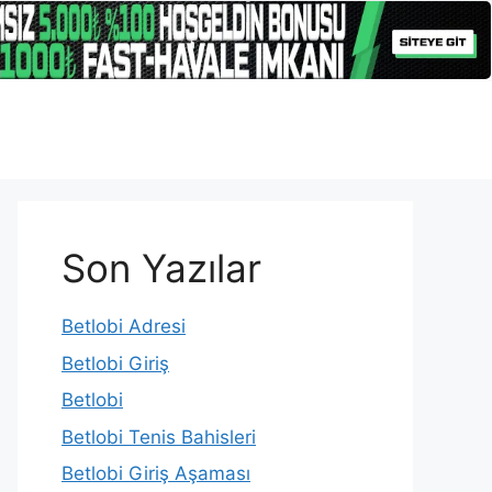
Son Yazılar
Betlobi Adresi
Betlobi Giriş
Betlobi
Betlobi Tenis Bahisleri
Betlobi Giriş Aşaması