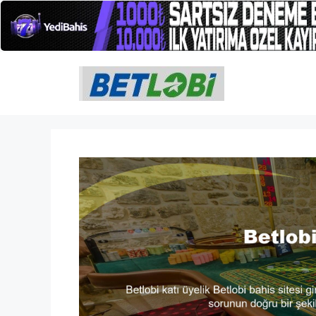
İçeriğe
atla