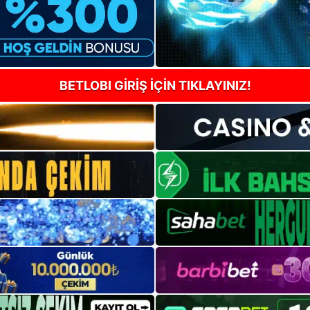
BETLOBI GİRİŞ İÇİN TIKLAYINIZ!