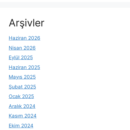
Arşivler
Haziran 2026
Nisan 2026
Eylül 2025
Haziran 2025
Mayıs 2025
Şubat 2025
Ocak 2025
Aralık 2024
Kasım 2024
Ekim 2024