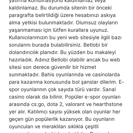
yatırma kombinasyonu kaldırılamaz veya
kaldırılamaz. Bu durumda sitenin bir önceki
paragrafta belirtildiği üzere hesabınızı askıya
alma yetkisi bulunmaktadır. Olumsuz olayların
yaşanmaması için lütfen kurallara uyunuz.
Kullanıcılarımızın bu yeni web sitesiyle ilgili bazı
sorularını burada bulabilirsiniz. Betlobi bir
dolandırıcılık planıdır. Bu yüzden bu makaleyi
hazırladık. Adınız Betlobi olabilir ancak bu web
sitesi son derece güvenilir bir hizmet
sunmaktadır. Bahis oyunlarında ve casinolarda
para kazanma konusunda bol şanslar dilerim. E-
spor oyunlarının çok sayıda türü vardır. Sanal
casino olarak da bilinir. Popüler e-spor oyunları
arasında cs:go, dota 2, valorant ve hearthstone
yer alır. Katılımcı sayısı yüksek olan oyunlar her
geçen gün popülerlik kazanıyor. Bu oyunların
oyuncuları ve meraklıları sıklıkla çeşitli