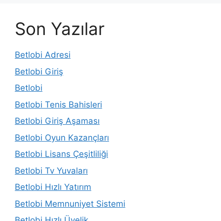
Son Yazılar
Betlobi Adresi
Betlobi Giriş
Betlobi
Betlobi Tenis Bahisleri
Betlobi Giriş Aşaması
Betlobi Oyun Kazançları
Betlobi Lisans Çeşitliliği
Betlobi Tv Yuvaları
Betlobi Hızlı Yatırım
Betlobi Memnuniyet Sistemi
Betlobi Hızlı Üyelik