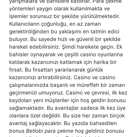
yarışmalara ve bahislere katılırlar. Para çekme
yöntemleri yaygın olarak kullanılmakta ve
işlemler sorunsuz bir şekilde yürütülmektedir.
Kullanıcıların çoğunluğu, en az zaman
gerektirdiğinden bu yaklaşımı en tatmin edici
buluyor. Bu sayede hızlı ve güvenli bir şekilde
hareket edebilirsiniz. Şimdi harekete geçin. Ek
bahisler oynayarak ve çeşitli casino oyunlarına
katılarak kazancınızı katlamak için harika bir
fırsat. Bu fırsattan yararlanarak günlük
kazancınızı artırabilirsiniz. Casino ve casino
çalışmalarınızda başarılı ve müreffeh bir zaman
geçirmenizi umuyoruz. Casino ve çevresi, ilk kez
kaydolan yeni müşteriler için hoş geldin bonusu
sağlamaktadır. Bu avantajlar sadece ilk kez üye
olanlara özel değildir. Bu size her zaman birçok
avantaj sağlayacaktır. Bu yazıda bahsedilen
bonus
Betlobi para çekme hoş geldiniz bonusu