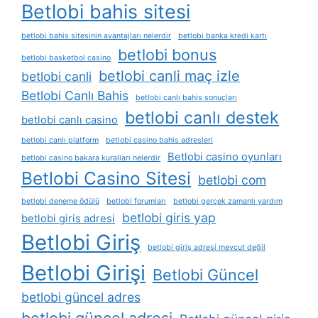
Betlobi bahis sitesi
betlobi bahis sitesinin avantajları nelerdir
betlobi banka kredi kartı
betlobi bonus
betlobi basketbol casino
betlobi canli maç izle
betlobi canli
Betlobi Canlı Bahis
betlobi canlı bahis sonuçları
betlobi canlı destek
betlobi canlı casino
betlobi canlı platform
betlobi casino bahis adresleri
Betlobi casino oyunları
betlobi casino bakara kuralları nelerdir
Betlobi Casino Sitesi
betlobi com
betlobi deneme ödülü
betlobi forumları
betlobi gerçek zamanlı yardım
betlobi giris yap
betlobi giris adresi
Betlobi Giriş
betlobi giriş adresi mevcut değil
Betlobi Girişi
Betlobi Güncel
betlobi güncel adres