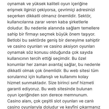
oynamak ve yüksek kaliteli oyun içeriğine
erişmek ilginizi çekiyorsa, çevrimiçi adresinizi
seçerken dikkatli olmanız önemlidir. Sektör,
kullanıcılarına zarar veren kaba şirketlerle
doludur. Bu nedenle alanında sağlam temellere
sahip bir firmayı seçmek büyük önem taşıyor.
Betlobi bu sektörde geniş bir deneyime sahiptir
ve casino oyunları ve casino aksiyon oyunları
oynamak söz konusu olduğunda çok sayıda
kullanıcının tercih ettiği seçimdir. Bu özel
konumlar her zaman avantaj sağlar, bu nedenle
dikkatli olmak çok önemlidir. Bu web sitesi tüm
sorularınız için kullanışlı ve kullanımı kolay
hizmet sunmaktadır. Size birinci sınıf hizmeti
garanti ediyoruz. Bu web sitesinde bulunan
oyun içeriğinden son derece memnunum.
Casino alanı, çok çeşitli slot oyunları ve canlı
casino oyunlarıyla doludur ve keyfini çıkarmanız