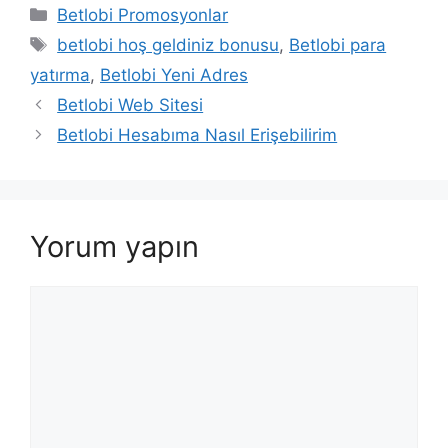
Kategoriler
Betlobi Promosyonlar
Etiketler
betlobi hoş geldiniz bonusu
,
Betlobi para
yatırma
,
Betlobi Yeni Adres
Betlobi Web Sitesi
Betlobi Hesabıma Nasıl Erişebilirim
Yorum yapın
Yorum