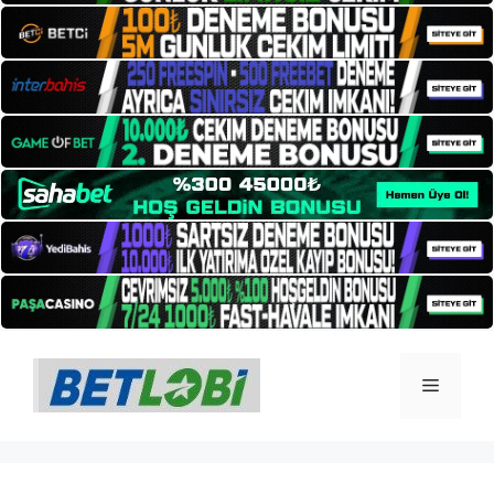
İçeriğe
atla
Menü