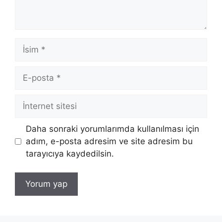
İsim
E-
posta
İnternet
sitesi
Daha sonraki yorumlarımda kullanılması için
adım, e-posta adresim ve site adresim bu
tarayıcıya kaydedilsin.