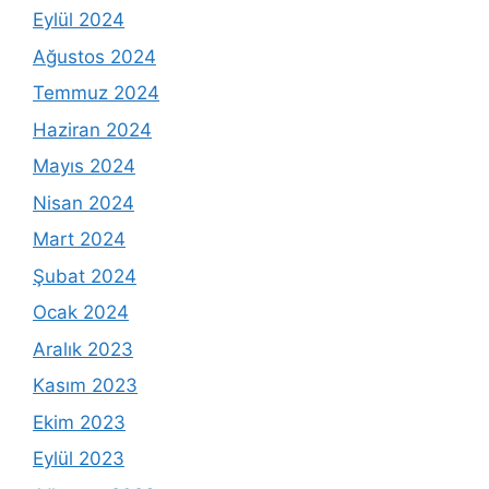
Eylül 2024
Ağustos 2024
Temmuz 2024
Haziran 2024
Mayıs 2024
Nisan 2024
Mart 2024
Şubat 2024
Ocak 2024
Aralık 2023
Kasım 2023
Ekim 2023
Eylül 2023