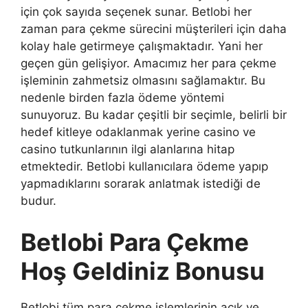
için çok sayıda seçenek sunar. Betlobi her
zaman para çekme sürecini müşterileri için daha
kolay hale getirmeye çalışmaktadır. Yani her
geçen gün gelişiyor. Amacımız her para çekme
işleminin zahmetsiz olmasını sağlamaktır. Bu
nedenle birden fazla ödeme yöntemi
sunuyoruz. Bu kadar çeşitli bir seçimle, belirli bir
hedef kitleye odaklanmak yerine casino ve
casino tutkunlarının ilgi alanlarına hitap
etmektedir. Betlobi kullanıcılara ödeme yapıp
yapmadıklarını sorarak anlatmak istediği de
budur.
Betlobi Para Çekme
Hoş Geldiniz Bonusu
Betlobi tüm para çekme işlemlerinin açık ve