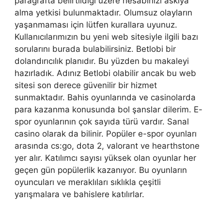
paragrafta belirtildiği üzere hesabınızı askıya
alma yetkisi bulunmaktadır. Olumsuz olayların
yaşanmaması için lütfen kurallara uyunuz.
Kullanıcılarımızın bu yeni web sitesiyle ilgili bazı
sorularını burada bulabilirsiniz. Betlobi bir
dolandırıcılık planıdır. Bu yüzden bu makaleyi
hazırladık. Adınız Betlobi olabilir ancak bu web
sitesi son derece güvenilir bir hizmet
sunmaktadır. Bahis oyunlarında ve casinolarda
para kazanma konusunda bol şanslar dilerim. E-
spor oyunlarının çok sayıda türü vardır. Sanal
casino olarak da bilinir. Popüler e-spor oyunları
arasında cs:go, dota 2, valorant ve hearthstone
yer alır. Katılımcı sayısı yüksek olan oyunlar her
geçen gün popülerlik kazanıyor. Bu oyunların
oyuncuları ve meraklıları sıklıkla çeşitli
yarışmalara ve bahislere katılırlar.