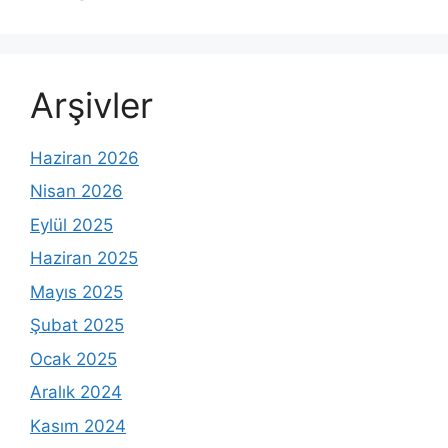
Arşivler
Haziran 2026
Nisan 2026
Eylül 2025
Haziran 2025
Mayıs 2025
Şubat 2025
Ocak 2025
Aralık 2024
Kasım 2024