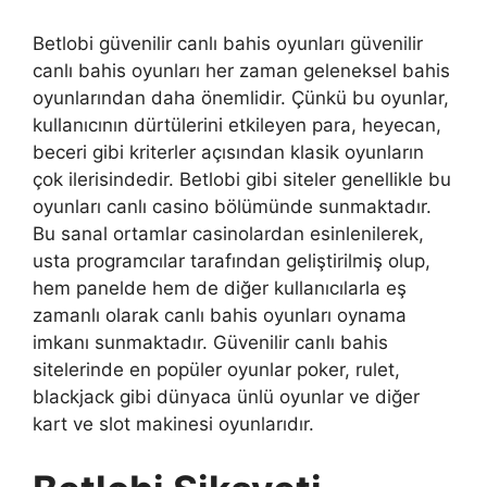
Betlobi güvenilir canlı bahis oyunları güvenilir
canlı bahis oyunları her zaman geleneksel bahis
oyunlarından daha önemlidir. Çünkü bu oyunlar,
kullanıcının dürtülerini etkileyen para, heyecan,
beceri gibi kriterler açısından klasik oyunların
çok ilerisindedir. Betlobi gibi siteler genellikle bu
oyunları canlı casino bölümünde sunmaktadır.
Bu sanal ortamlar casinolardan esinlenilerek,
usta programcılar tarafından geliştirilmiş olup,
hem panelde hem de diğer kullanıcılarla eş
zamanlı olarak canlı bahis oyunları oynama
imkanı sunmaktadır. Güvenilir canlı bahis
sitelerinde en popüler oyunlar poker, rulet,
blackjack gibi dünyaca ünlü oyunlar ve diğer
kart ve slot makinesi oyunlarıdır.