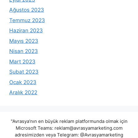
Ağustos 2023
Temmuz 2023
Haziran 2023
Mayıs 2023
Nisan 2023
Mart 2023
Şubat 2023
Ocak 2023
Aralık 2022
"Avrasya'nın en büyük reklam platformunda olmak için
Microsoft Teams:
reklam@avrasyamarketing.com
adresimizden veya Telegram: @Avrasyamarketing