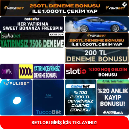
×
BETLOBI GİRİŞ İÇİN TIKLAYINIZ!