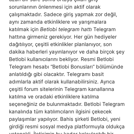
sorunlarının önlenmesi için aktif olarak
çalışmaktadır. Sadece giriş yapmak zor değil,
aynı zamanda etkinliklere ve yarışmalara
katılmak için
Betlobi telegram hattı
Telegram
hattına girmeniz gerekiyor. Her gün hediyeler
dağıtılıyor, çeşitli etkinlikler planlanıyor, son
dakika haberleri yayınlanıyor ve daha birçok şey
Betlobi kullanıcılarını bekliyor. Resmi Betlobi
Telegram hesabı “Betlobi Bonusları” bölümünde
anlatıldığı gibi olacaktır. Telegramı basit
adımlarla aktif olarak kullanabilirsiniz. Ayrıca
çeşitli forum sitelerinin Telegram kanallarına
katılma ve oradaki etkinliklere katılma
seçeneğiniz de bulunmaktadır. Betlobi Telegram
kanalında tüm katılımcıların ilgisini çekecek
paylaşımlar yapılıyor. Bahis şirketi Betlobi, yeni
girdiği resmi sosyal medya platformuyla oldukça
yetenekli. İletişimin bu kadar kolaylaştığı bir