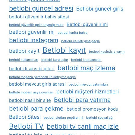
betlobi güncel adresi
Betlobi güncel giriş
betlobi güvenilir bahis sitesi
Betlobi güvenilir mi
betlobi güvenilir gelir kaynağı mıdır
betlobi güvenlir mi
betlobi harita bahis
betlobi instagram
betlobi i̇le i̇letişime geçin
Betlobi kayıt
betlobi kayit
betlobi kesintisiz yayın
betlobi kullanıcıları
betlobi kuruluşlar
betlobi kısıtlamaları
betlobi maç izleme
betlobi lisans bilgileri
betlobi mağaza personeli i̇le i̇letişime geçin
betlobi mevcut giriş adresi
betlobi mevcut yatırımları
betlobi müşteri hizmetleri
betlobi modern asya oyunları
Betlobi para yatırma
betlobi nasil bir site
betlobi para çekme
betlobi promosyon kodu
Betlobi Sitesi
betlobi slotları popüler mi
betlobi sosyal ağı
Betlobi TV
betlobi tv canli maç izle