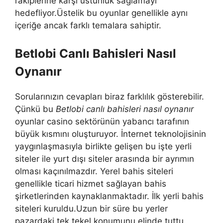
rakiplerine karşı üstünlük sağlamayı
hedefliyor.Üstelik bu oyunlar genellikle aynı
içeriğe ancak farklı temalara sahiptir.
Betlobi Canlı Bahisleri Nasıl
Oynanır
Sorularınızın cevapları biraz farklılık gösterebilir.
Çünkü bu
Betlobi canlı bahisleri nasıl oynanır
oyunlar casino sektörünün yabancı tarafının
büyük kısmını oluşturuyor. İnternet teknolojisinin
yaygınlaşmasıyla birlikte gelişen bu işte yerli
siteler ile yurt dışı siteler arasında bir ayrımın
olması kaçınılmazdır. Yerel bahis siteleri
genellikle ticari hizmet sağlayan bahis
şirketlerinden kaynaklanmaktadır. İlk yerli bahis
siteleri kuruldu.Uzun bir süre bu yerler
pazardaki tek tekel konumunu elinde tuttu,