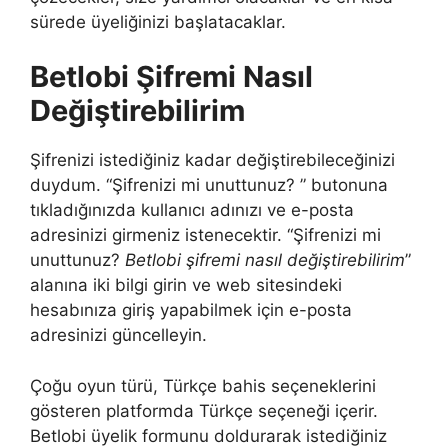
sürede üyeliğinizi başlatacaklar.
Betlobi Şifremi Nasıl
Değiştirebilirim
Şifrenizi istediğiniz kadar değiştirebileceğinizi
duydum. “Şifrenizi mi unuttunuz? ” butonuna
tıkladığınızda kullanıcı adınızı ve e-posta
adresinizi girmeniz istenecektir. “Şifrenizi mi
unuttunuz?
Betlobi şifremi nasıl değiştirebilirim
”
alanına iki bilgi girin ve web sitesindeki
hesabınıza giriş yapabilmek için e-posta
adresinizi güncelleyin.
Çoğu oyun türü, Türkçe bahis seçeneklerini
gösteren platformda Türkçe seçeneği içerir.
Betlobi üyelik formunu doldurarak istediğiniz