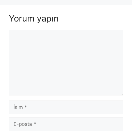
Yorum yapın
Yorum
İsim
E-
posta