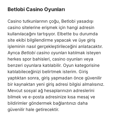
Betlobi Casino Oyunları
Casino tutkunlarının çoğu, Betlobi yasadışı
casino sitelerine erişmek için hangi adresin
kullanılacağını tartışıyor. Elbette bu durumda
site ekibi bilgilendirme yapacak ve üye giriş
işleminin nasıl gerçekleştirileceğini anlatacaktır.
Ayrıca
Betlobi casino oyunları
katılmak isteyen
herkes spor bahisleri, casino oyunları veya
benzeri oyunlara katılabilir. Oyun kategorisine
katılabileceğinizi belirtmek isterim. Giriş
yaptıktan sonra, giriş yapmadan önce güvenilir
bir kaynaktan yeni giriş adresi bilgisi almalısınız.
Mevcut sosyal ağ hesaplarınızın adreslerini
bilmek ve e-posta adresinize kısa mesaj ve
bildirimler göndermek bağlantınızı daha
güvenilir hale getirecektir.