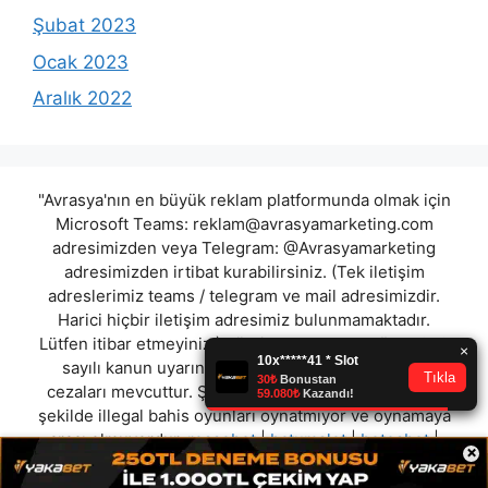
Şubat 2023
Ocak 2023
Aralık 2022
"Avrasya'nın en büyük reklam platformunda olmak için
Microsoft Teams:
reklam@avrasyamarketing.com
adresimizden veya Telegram: @Avrasyamarketing
adresimizden irtibat kurabilirsiniz. (Tek iletişim
adreslerimiz teams / telegram ve mail adresimizdir.
Harici hiçbir iletişim adresimiz bulunmamaktadır.
Lütfen itibar etmeyiniz.) Türkiye yasalarına göre 7258
sayılı kanun uyarınca yasa dışı bahis oynamanın
cezaları mevcuttur. Şu an bulunduğunuz site hiç bir
şekilde illegal bahis oyunları oynatmıyor ve oynamaya
aracı olmuyordur.
rossobet
|
batumslot
|
betesbet
|
×
olipsbet
|
asibet
|
bahisdiyo
|
balinabett
|
renabet
"