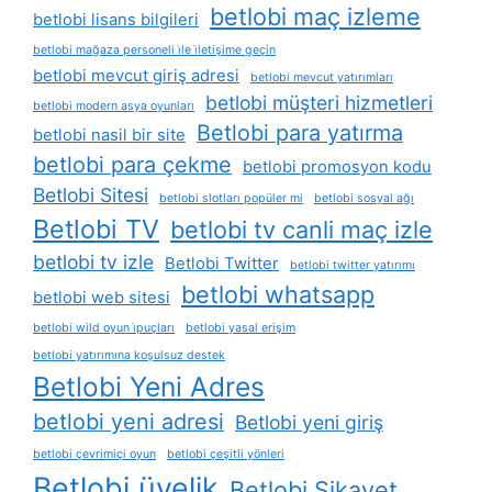
betlobi maç izleme
betlobi lisans bilgileri
betlobi mağaza personeli i̇le i̇letişime geçin
betlobi mevcut giriş adresi
betlobi mevcut yatırımları
betlobi müşteri hizmetleri
betlobi modern asya oyunları
Betlobi para yatırma
betlobi nasil bir site
betlobi para çekme
betlobi promosyon kodu
Betlobi Sitesi
betlobi slotları popüler mi
betlobi sosyal ağı
Betlobi TV
betlobi tv canli maç izle
betlobi tv izle
Betlobi Twitter
betlobi twitter yatırımı
betlobi whatsapp
betlobi web sitesi
betlobi wild oyun i̇puçları
betlobi yasal erişim
betlobi yatırımına koşulsuz destek
Betlobi Yeni Adres
betlobi yeni adresi
Betlobi yeni giriş
betlobi çevrimiçi oyun
betlobi çeşitli yönleri
Betlobi üyelik
Betlobi Şikayet