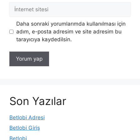
İnternet
sitesi
Daha sonraki yorumlarımda kullanılması için
adım, e-posta adresim ve site adresim bu
tarayıcıya kaydedilsin.
Son Yazılar
Betlobi Adresi
Betlobi Giriş
Betlobi