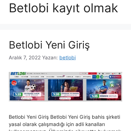
Betlobi kayıt olmak
Betlobi Yeni Giriş
Aralık 7, 2022
Yazarı:
betlobi
Betlobi Yeni Giriş Betlobi Yeni Giriş bahis şirketi
yasal olarak çalışmadığı için adli kanalları