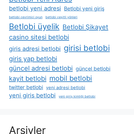
betlobi yeni adresi
Betlobi yeni giriş
betlobi çevrimiçi oyun
betlobi çeşitli yönleri
Betlobi üyelik
Betlobi Şikayet
casino sitesi betlobi
girisi betlobi
giris adresi betlobi
giris yap betlobi
güncel adresi betlobi
güncel betlobi
mobil betlobi
kayit betlobi
twitter betlobi
yeni adresi betlobi
yeni giris betlobi
yeni giriş kimliği betlobi
Arşivler