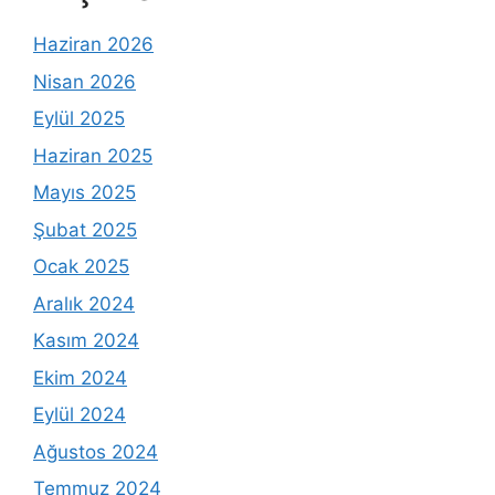
Haziran 2026
Nisan 2026
Eylül 2025
Haziran 2025
Mayıs 2025
Şubat 2025
Ocak 2025
Aralık 2024
Kasım 2024
Ekim 2024
Eylül 2024
Ağustos 2024
Temmuz 2024