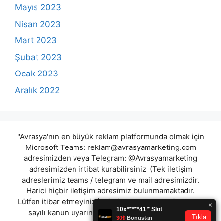
Mayıs 2023
Nisan 2023
Mart 2023
Şubat 2023
Ocak 2023
Aralık 2022
"Avrasya'nın en büyük reklam platformunda olmak için
Microsoft Teams:
reklam@avrasyamarketing.com
adresimizden veya Telegram: @Avrasyamarketing
adresimizden irtibat kurabilirsiniz. (Tek iletişim
adreslerimiz teams / telegram ve mail adresimizdir.
Harici hiçbir iletişim adresimiz bulunmamaktadır.
Lütfen itibar etmeyiniz.) Türkiye yasalarına göre 7258
sayılı kanun uyarınca yasa dışı bahis oynamanın