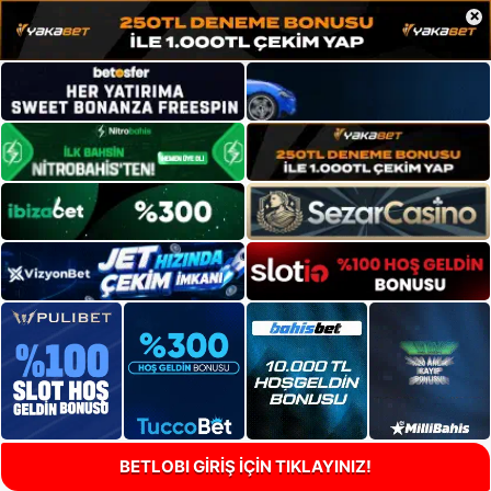
×
BETLOBI GİRİŞ İÇİN TIKLAYINIZ!