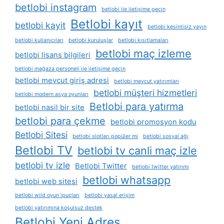
betlobi instagram
betlobi i̇le i̇letişime geçin
Betlobi kayıt
betlobi kayit
betlobi kesintisiz yayın
betlobi kullanıcıları
betlobi kuruluşlar
betlobi kısıtlamaları
betlobi maç izleme
betlobi lisans bilgileri
betlobi mağaza personeli i̇le i̇letişime geçin
betlobi mevcut giriş adresi
betlobi mevcut yatırımları
betlobi müşteri hizmetleri
betlobi modern asya oyunları
Betlobi para yatırma
betlobi nasil bir site
betlobi para çekme
betlobi promosyon kodu
Betlobi Sitesi
betlobi slotları popüler mi
betlobi sosyal ağı
Betlobi TV
betlobi tv canli maç izle
betlobi tv izle
Betlobi Twitter
betlobi twitter yatırımı
betlobi whatsapp
betlobi web sitesi
betlobi wild oyun i̇puçları
betlobi yasal erişim
betlobi yatırımına koşulsuz destek
Betlobi Yeni Adres