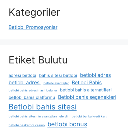
Kategoriler
Betlobi Promosyonlar
Etiket Bulutu
betlobi adres
adresi betlobi
bahis sitesi betlobi
betlobi adresi
Betlobi Bahis
betlobi avantajlar
betlobi bahis alternatifleri
betlobi bahis adresi nasıl bulunur
Betlobi bahis seçenekleri
betlobi bahis platformu
Betlobi bahis sitesi
betlobi bahis sitesinin avantajları nelerdir
betlobi banka kredi kartı
betlobi bonus
betlobi basketbol casino