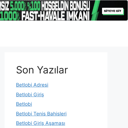
Son Yazılar
Betlobi Adresi
Betlobi Giriş
Betlobi
Betlobi Tenis Bahisleri
Betlobi Giriş Aşaması