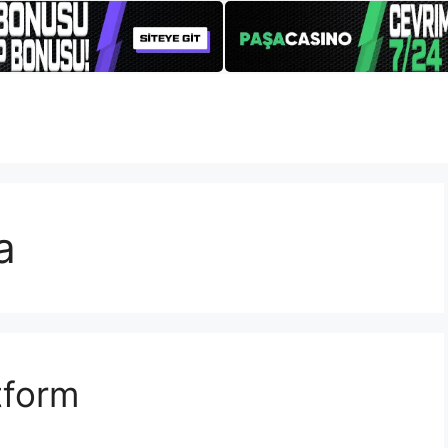
a
tform