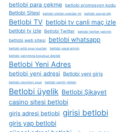
betlobi para çekme
betlobi promosyon kodu
Betlobi Sitesi
betlobi slotları popüler mi
betlobi sosyal ağı
Betlobi TV
betlobi tv canli maç izle
betlobi tv izle
Betlobi Twitter
betlobi twitter yatırımı
betlobi whatsapp
betlobi web sitesi
betlobi wild oyun i̇puçları
betlobi yasal erişim
betlobi yatırımına koşulsuz destek
Betlobi Yeni Adres
betlobi yeni adresi
Betlobi yeni giriş
betlobi çevrimiçi oyun
betlobi çeşitli yönleri
Betlobi üyelik
Betlobi Şikayet
casino sitesi betlobi
girisi betlobi
giris adresi betlobi
giris yap betlobi