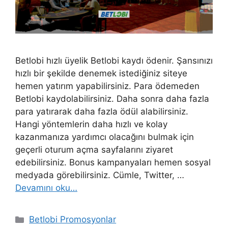
Betlobi hızlı üyelik Betlobi kaydı ödenir. Şansınızı
hızlı bir şekilde denemek istediğiniz siteye
hemen yatırım yapabilirsiniz. Para ödemeden
Betlobi kaydolabilirsiniz. Daha sonra daha fazla
para yatırarak daha fazla ödül alabilirsiniz.
Hangi yöntemlerin daha hızlı ve kolay
kazanmanıza yardımcı olacağını bulmak için
geçerli oturum açma sayfalarını ziyaret
edebilirsiniz. Bonus kampanyaları hemen sosyal
medyada görebilirsiniz. Cümle, Twitter, …
Devamını oku…
Kategoriler
Betlobi Promosyonlar