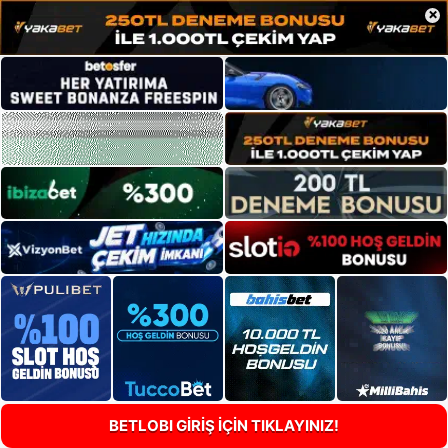
×
BETLOBI GİRİŞ İÇİN TIKLAYINIZ!