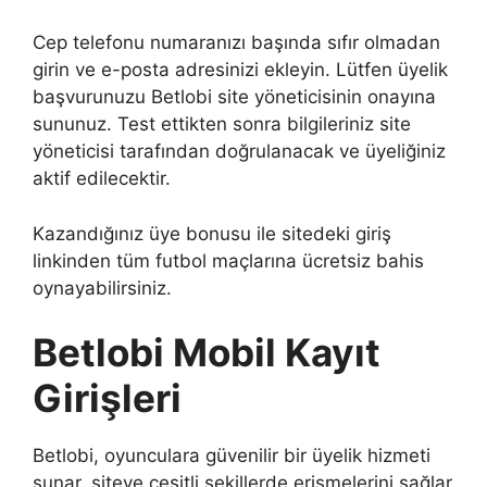
Cep telefonu numaranızı başında sıfır olmadan
girin ve e-posta adresinizi ekleyin. Lütfen üyelik
başvurunuzu Betlobi site yöneticisinin onayına
sununuz. Test ettikten sonra bilgileriniz site
yöneticisi tarafından doğrulanacak ve üyeliğiniz
aktif edilecektir.
Kazandığınız üye bonusu ile sitedeki giriş
linkinden tüm futbol maçlarına ücretsiz bahis
oynayabilirsiniz.
Betlobi Mobil Kayıt
Girişleri
Betlobi, oyunculara güvenilir bir üyelik hizmeti
sunar, siteye çeşitli şekillerde erişmelerini sağlar