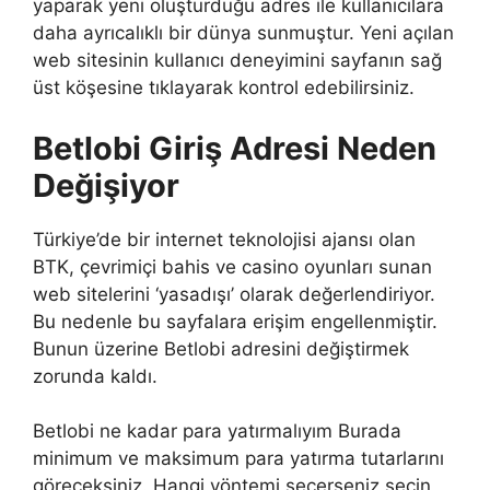
yaparak yeni oluşturduğu adres ile kullanıcılara
daha ayrıcalıklı bir dünya sunmuştur. Yeni açılan
web sitesinin kullanıcı deneyimini sayfanın sağ
üst köşesine tıklayarak kontrol edebilirsiniz.
Betlobi Giriş Adresi Neden
Değişiyor
Türkiye’de bir internet teknolojisi ajansı olan
BTK, çevrimiçi bahis ve casino oyunları sunan
web sitelerini ‘yasadışı’ olarak değerlendiriyor.
Bu nedenle bu sayfalara erişim engellenmiştir.
Bunun üzerine Betlobi adresini değiştirmek
zorunda kaldı.
Betlobi ne kadar para yatırmalıyım Burada
minimum ve maksimum para yatırma tutarlarını
göreceksiniz. Hangi yöntemi seçerseniz seçin,