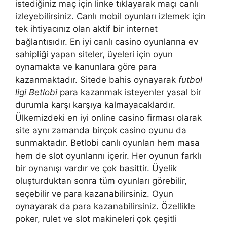
istediğiniz maç için linke tıklayarak maçı canlı
izleyebilirsiniz. Canlı mobil oyunları izlemek için
tek ihtiyacınız olan aktif bir internet
bağlantısıdır. En iyi canlı casino oyunlarına ev
sahipliği yapan siteler, üyeleri için oyun
oynamakta ve kanunlara göre para
kazanmaktadır. Sitede bahis oynayarak
futbol
ligi Betlobi
para kazanmak isteyenler yasal bir
durumla karşı karşıya kalmayacaklardır.
Ülkemizdeki en iyi online casino firması olarak
site aynı zamanda birçok casino oyunu da
sunmaktadır. Betlobi canlı oyunları hem masa
hem de slot oyunlarını içerir. Her oyunun farklı
bir oynanışı vardır ve çok basittir. Üyelik
oluşturduktan sonra tüm oyunları görebilir,
seçebilir ve para kazanabilirsiniz. Oyun
oynayarak da para kazanabilirsiniz. Özellikle
poker, rulet ve slot makineleri çok çeşitli