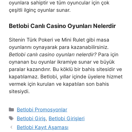
oyunlara sahiptir ve tüm oyuncular için çok
çeşitli ilginç oyunlar sunar.
Betlobi Canlı Casino Oyunları Nelerdir
Sitenin Türk Pokeri ve Mini Rulet gibi masa
oyunlarını oynayarak para kazanabilirsiniz.
Betlobi canlı casino oyunları nelerdir?
Para için
oynanan bu oyunlar ikramiye sunar ve büyük
paralar kazandırır. Bu köklü bir bahis sitesidir ve
kapatılamaz. Betlobi, yıllar içinde üyelere hizmet
vermek için kurulan ve kapatılan son bahis
sitesiydi.
Kategoriler
Betlobi Promosyonlar
Etiketler
Betlobi Giriş
,
Betlobi Girişleri
Betlobi Kayıt Aşaması