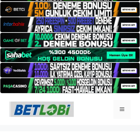
İçeriğe
atla
Menü