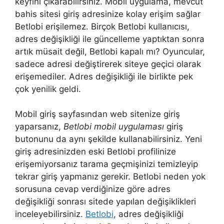
keyfini çıkarabilirsiniz. Mobil uygulama, mevcut
bahis sitesi giriş adresinize kolay erişim sağlar
Betlobi erişilemez. Birçok Betlobi kullanıcısı,
adres değişikliği ile güncelleme yaptıktan sonra
artık müsait değil, Betlobi kapalı mı? Oyuncular,
sadece adresi değiştirerek siteye geçici olarak
erişemediler. Adres değişikliği ile birlikte pek
çok yenilik geldi.
Mobil giriş sayfasından web sitenize giriş
yaparsanız,
Betlobi mobil uygulaması
giriş
butonunu da aynı şekilde kullanabilirsiniz. Yeni
giriş adresinizden eski Betlobi profilinize
erişemiyorsanız tarama geçmişinizi temizleyip
tekrar giriş yapmanız gerekir. Betlobi neden yok
sorusuna cevap verdiğinize göre adres
değişikliği sonrası sitede yapılan değişiklikleri
inceleyebilirsiniz.
Betlobi
, adres değişikliği