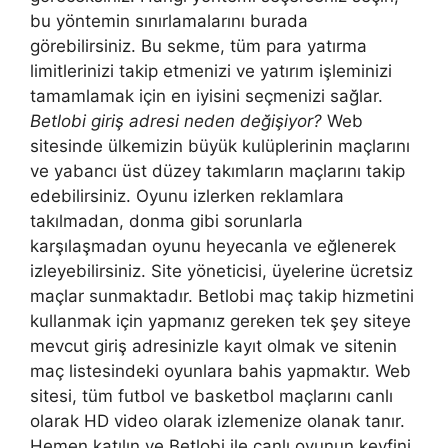
bu yöntemin sınırlamalarını burada
görebilirsiniz. Bu sekme, tüm para yatırma
limitlerinizi takip etmenizi ve yatırım işleminizi
tamamlamak için en iyisini seçmenizi sağlar.
Betlobi giriş adresi neden değişiyor?
Web
sitesinde ülkemizin büyük kulüplerinin maçlarını
ve yabancı üst düzey takımların maçlarını takip
edebilirsiniz. Oyunu izlerken reklamlara
takılmadan, donma gibi sorunlarla
karşılaşmadan oyunu heyecanla ve eğlenerek
izleyebilirsiniz. Site yöneticisi, üyelerine ücretsiz
maçlar sunmaktadır. Betlobi maç takip hizmetini
kullanmak için yapmanız gereken tek şey siteye
mevcut giriş adresinizle kayıt olmak ve sitenin
maç listesindeki oyunlara bahis yapmaktır. Web
sitesi, tüm futbol ve basketbol maçlarını canlı
olarak HD video olarak izlemenize olanak tanır.
Hemen katılın ve Betlobi ile canlı oyunun keyfini