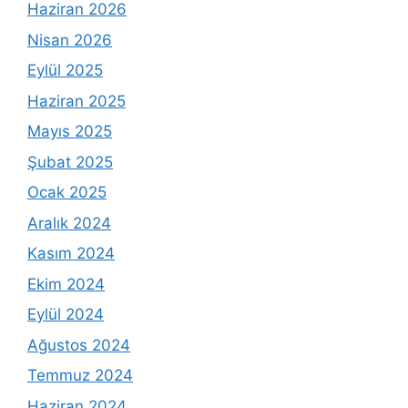
Haziran 2026
Nisan 2026
Eylül 2025
Haziran 2025
Mayıs 2025
Şubat 2025
Ocak 2025
Aralık 2024
Kasım 2024
Ekim 2024
Eylül 2024
Ağustos 2024
Temmuz 2024
Haziran 2024